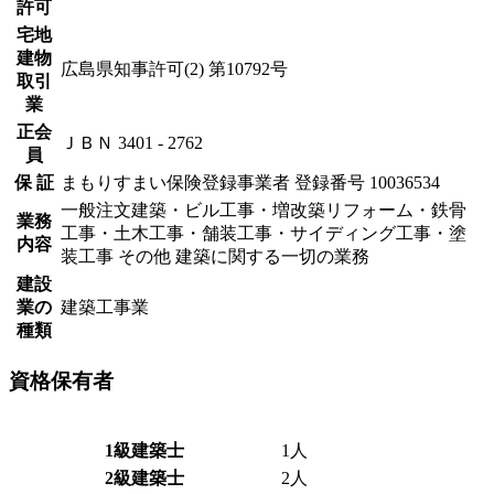
許可
宅地
建物
広島県知事許可(2) 第10792号
取引
業
正会
ＪＢＮ 3401 - 2762
員
保 証
まもりすまい保険登録事業者 登録番号 10036534
一般注文建築・ビル工事・増改築リフォーム・鉄骨
業務
工事・土木工事・舗装工事・サイディング工事・塗
内容
装工事 その他 建築に関する一切の業務
建設
業の
建築工事業
種類
資格保有者
1級建築士
1人
2級建築士
2人