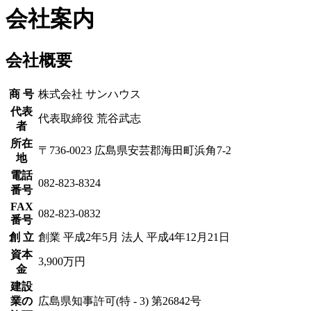
会社案内
会社概要
商 号
株式会社 サンハウス
代表
代表取締役 荒谷武志
者
所在
〒736-0023 広島県安芸郡海田町浜角7-2
地
電話
082-823-8324
番号
FAX
082-823-0832
番号
創 立
創業 平成2年5月 法人 平成4年12月21日
資本
3,900万円
金
建設
業の
広島県知事許可(特 - 3) 第26842号