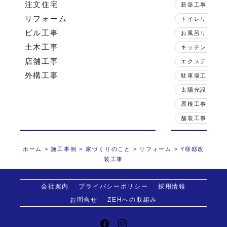
注文住宅
新築工事
リフォーム
トイレリフォー
ビル工事
お風呂リフォー
土木工事
キッチンリフォ
店舗工事
エクステリア
外構工事
駐車場工事
太陽光設備
屋根工事
Z
舗装工事
ホーム
>
施工事例
>
家づくりのこと
>
リフォーム
>
Y様邸改
装工事
会社案内
プライバシーポリシー
採用情報
お問合せ
ZEHへの取組み