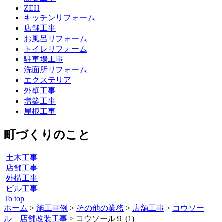
ZEH
キッチンリフォーム
店舗工事
お風呂リフォーム
トイレリフォーム
駐車場工事
洗面所リフォーム
エクステリア
外壁工事
増築工事
屋根工事
町づくりのこと
土木工事
店舗工事
外構工事
ビル工事
To top
ホーム
>
施工事例
>
その他の業務
>
店舗工事
>
コウソー
ル 店舗改装工事
>
コウソール９ (1)