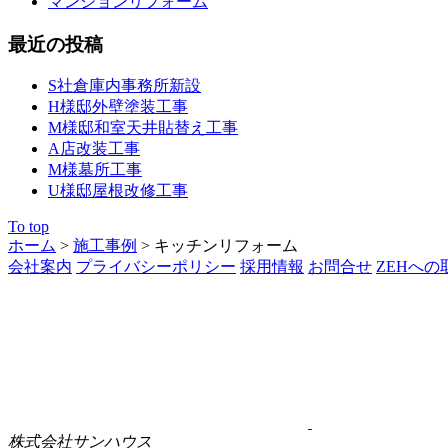
マンションリフォーム
最近の投稿
S社倉庫内事務所新設
H様邸外壁塗装工事
M様邸和室天井貼替え工事
A店改装工事
M様墓所工事
U様邸屋根改修工事
To top
ホーム
>
施工事例
>
キッチンリフォーム
会社案内
プライバシーポリシー
採用情報
お問合せ
ZEHへの
株式会社サンハウス