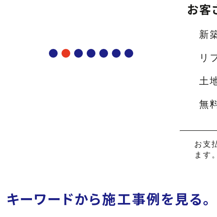
お客
新
リ
土
無
お支
ます
キーワードから
施工事例を見る。