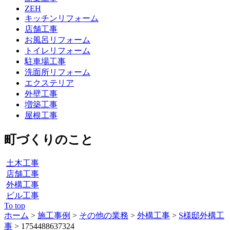
ZEH
キッチンリフォーム
店舗工事
お風呂リフォーム
トイレリフォーム
駐車場工事
洗面所リフォーム
エクステリア
外壁工事
増築工事
屋根工事
町づくりのこと
土木工事
店舗工事
外構工事
ビル工事
To top
ホーム
>
施工事例
>
その他の業務
>
外構工事
>
S様邸外構工
事
>
1754488637324