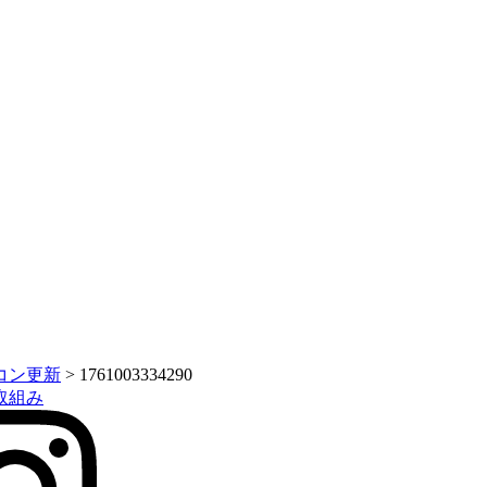
コン更新
>
1761003334290
取組み